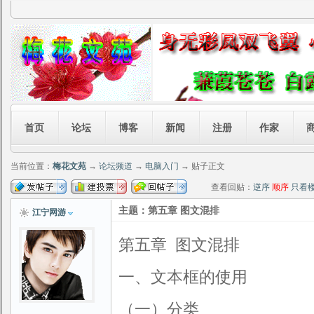
首页
论坛
博客
新闻
注册
作家
当前位置：
梅花文苑
→
论坛频道
→
电脑入门
→ 贴子正文
查看回贴：
逆序
顺序
只看
主题：第五章 图文混排
江宁网游
第五章 图文混排
一、文本框的使用
（一）分类