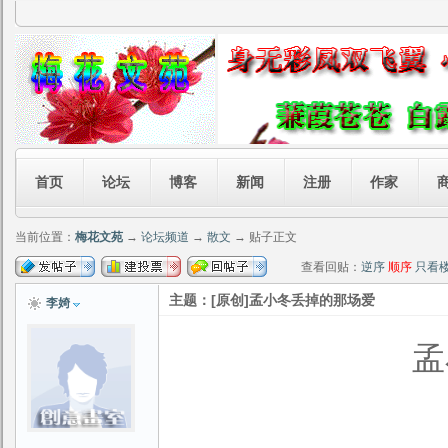
首页
论坛
博客
新闻
注册
作家
当前位置：
梅花文苑
→
论坛频道
→
散文
→ 贴子正文
查看回贴：
逆序
顺序
只看
主题：[原创]孟小冬丢掉的那场爱
李婍
孟