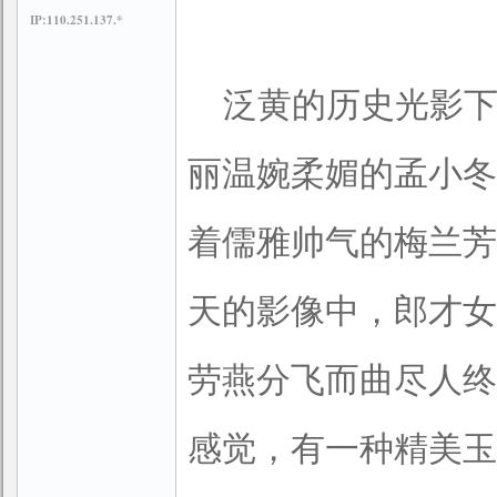
IP:110.251.137.*
泛黄的历史光影
丽温婉柔媚的孟小冬
着儒雅帅气的梅兰芳
天的影像中，郎才女
劳燕分飞而曲尽人终
感觉，有一种精美玉